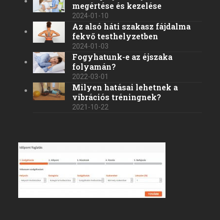
megértése és kezelése
2024-01-10
Az alsó háti szakasz fájdalma
fekvő testhelyzetben
2024-01-03
Fogyhatunk-e az éjszaka
folyamán?
2022-03-01
Milyen hatásai lehetnek a
vibrációs tréningnek?
2021-10-22