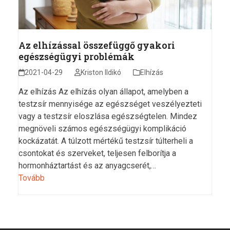
Az elhízással összefüggő gyakori
egészségügyi problémák
2021-04-29
Kriston Ildikó
Elhízás
Az elhízás Az elhízás olyan állapot, amelyben a
testzsír mennyisége az egészséget veszélyezteti
vagy a testzsír eloszlása egészségtelen. Mindez
megnöveli számos egészségügyi komplikáció
kockázatát. A túlzott mértékű testzsír túlterheli a
csontokat és szerveket, teljesen felborítja a
hormonháztartást és az anyagcserét,…
Tovább