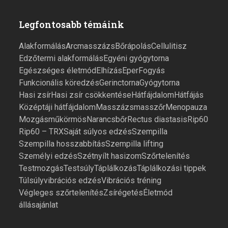
Legfontosabb témáink
Alakformálás
Arcmasszázs
Bőrápolás
Cellulitisz
Edzőtermi alakformálás
Egyéni gyógytorna
Egészséges életmód
Elhízás
Eper
Fogyás
Funkcionális köredzés
Gerinctorna
Gyógytorna
Hasi zsír
Hasi zsír csökkentése
Hátfájdalom
Hátfájás
Középtáji hátfájdalom
Masszázs
masszőr
Menopauza
Mozgás
műkörmös
Narancsbőr
Rectus diastasis
Rip60
Rip60 – TRX
Saját súlyos edzés
Szempilla
Szempilla hosszabbítás
Szempilla lifting
Személyi edzés
Szétnyílt hasizom
Szőrtelenítés
Testmozgás
Testsúly
Táplálkozás
Táplálkozási tippek
Túlsúly
vibrációs edzés
Vibrációs tréning
Végleges szőrtelenítés
Zsírégetés
Életmód
állásajánlat