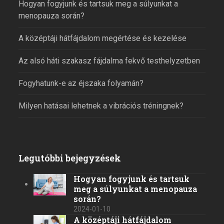
Hogyan fogyjunk és tartsuk meg a súlyunkat a
menopauza során?
A középtáji hátfájdalom megértése és kezelése
Az alsó háti szakasz fájdalma fekvő testhelyzetben
Fogyhatunk-e az éjszaka folyamán?
Milyen hatásai lehetnek a vibrációs tréningnek?
Legutóbbi bejegyzések
Hogyan fogyjunk és tartsuk
meg a súlyunkat a menopauza
során?
2024-01-10
A középtáji hátfájdalom