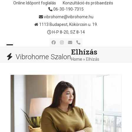
Skip
Online Időpont foglalás
Konzultáció és próbaedzés
06-30-190-7315
to
content
vibrohome@vibrohome.hu
1113 Budapest, Kökörcsin u. 19.
H-P 8-20, SZ 8-14
Facebook
Instagram
Email
Phone
Elhízás
Open
Close
Vibrohome Szalon
Home
»
Elhízás
mobile
mobile
menu
menu