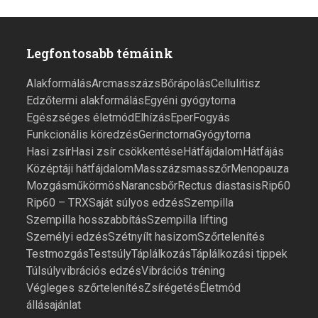
Legfontosabb témáink
Alakformálás
Arcmasszázs
Bőrápolás
Cellulitisz
Edzőtermi alakformálás
Egyéni gyógytorna
Egészséges életmód
Elhízás
Eper
Fogyás
Funkcionális köredzés
Gerinctorna
Gyógytorna
Hasi zsír
Hasi zsír csökkentése
Hátfájdalom
Hátfájás
Középtáji hátfájdalom
Masszázs
masszőr
Menopauza
Mozgás
műkörmös
Narancsbőr
Rectus diastasis
Rip60
Rip60 – TRX
Saját súlyos edzés
Szempilla
Szempilla hosszabbítás
Szempilla lifting
Személyi edzés
Szétnyílt hasizom
Szőrtelenítés
Testmozgás
Testsúly
Táplálkozás
Táplálkozási tippek
Túlsúly
vibrációs edzés
Vibrációs tréning
Végleges szőrtelenítés
Zsírégetés
Életmód
állásajánlat