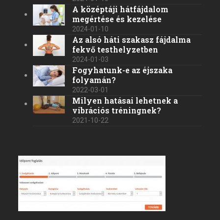
A középtáji hátfájdalom
megértése és kezelése
2024-01-10
Az alsó háti szakasz fájdalma
fekvő testhelyzetben
2024-01-03
Fogyhatunk-e az éjszaka
folyamán?
2022-03-01
Milyen hatásai lehetnek a
vibrációs tréningnek?
2021-10-22