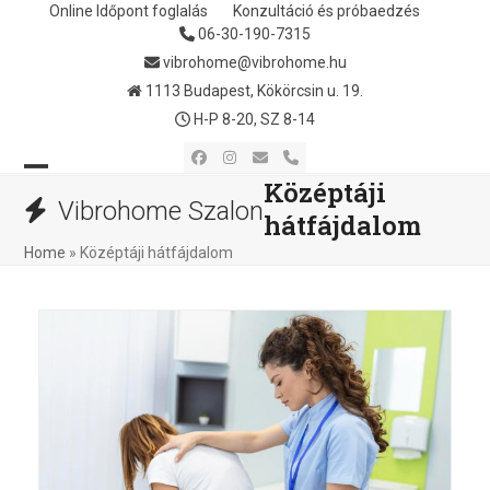
Skip
Online Időpont foglalás
Konzultáció és próbaedzés
06-30-190-7315
to
content
vibrohome@vibrohome.hu
1113 Budapest, Kökörcsin u. 19.
H-P 8-20, SZ 8-14
Facebook
Instagram
Email
Phone
Középtáji
Open
Close
Vibrohome Szalon
hátfájdalom
mobile
mobile
Home
»
Középtáji hátfájdalom
menu
menu