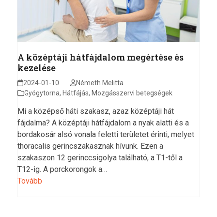
A középtáji hátfájdalom megértése és
kezelése
2024-01-10
Németh Melitta
Gyógytorna
,
Hátfájás
,
Mozgásszervi betegségek
Mi a középső háti szakasz, azaz középtáji hát
fájdalma? A középtáji hátfájdalom a nyak alatti és a
bordakosár alsó vonala feletti területet érinti, melyet
thoracalis gerincszakasznak hívunk. Ezen a
szakaszon 12 gerinccsigolya található, a T1-től a
T12-ig. A porckorongok a…
Tovább