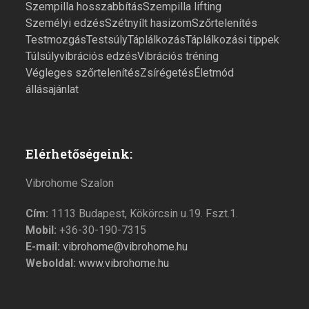
Szempilla hosszabbítás
Szempilla lifting
Személyi edzés
Szétnyílt hasizom
Szőrtelenítés
Testmozgás
Testsúly
Táplálkozás
Táplálkozási tippek
Túlsúly
vibrációs edzés
Vibrációs tréning
Végleges szőrtelenítés
Zsírégetés
Életmód
állásajánlat
Elérhetőségeink:
Vibrohome Szalon
Cím:
1113 Budapest, Kökörcsin u.19. Fszt.1.
Mobil:
+36-30-190-7315
E-mail:
vibrohome@vibrohome.hu
Weboldal:
www.vibrohome.hu