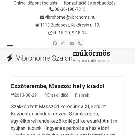
Skip
Online Időpont foglalás
Konzultáció és próbaedzés
06-30-190-7315
to
content
vibrohome@vibrohome.hu
1113 Budapest, Kökörcsin u. 19.
H-P 8-20, SZ 8-14
Facebook
Instagram
Email
Phone
műkörmös
Open
Close
Vibrohome Szalon
Home
»
műkörmös
mobile
mobile
menu
menu
Edzőterembe, Masszőr hely kiadó!
2013-08-29
Érsek Ildikó
Hírek
Szakképzett Masszőrt keresünk a XI, kerület
Központi, csendes részén! Számlaképes,
ügyfélkörrel rendelkező kollégát keresünk! Amit mi
nyújtani tudunk: -Ingyenes parkolás a ház előtt!