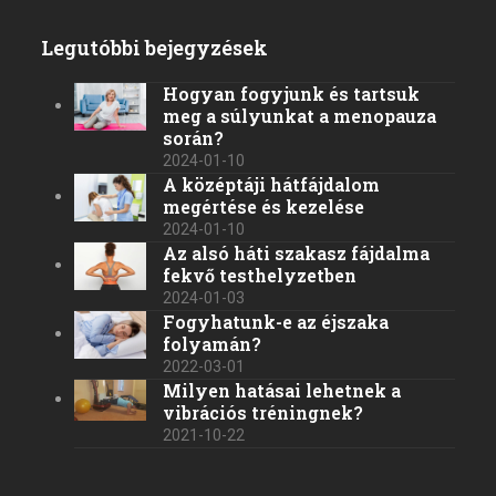
Legutóbbi bejegyzések
Hogyan fogyjunk és tartsuk
meg a súlyunkat a menopauza
során?
2024-01-10
A középtáji hátfájdalom
megértése és kezelése
2024-01-10
Az alsó háti szakasz fájdalma
fekvő testhelyzetben
2024-01-03
Fogyhatunk-e az éjszaka
folyamán?
2022-03-01
Milyen hatásai lehetnek a
vibrációs tréningnek?
2021-10-22