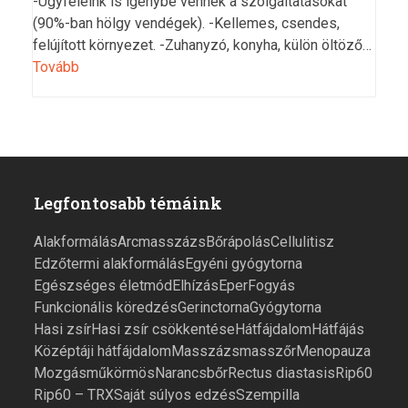
-Ügyfeleink is igénybe vennék a szolgáltatásokat
(90%-ban hölgy vendégek). -Kellemes, csendes,
felújított környezet. -Zuhanyzó, konyha, külön öltöző…
Tovább
Legfontosabb témáink
Alakformálás
Arcmasszázs
Bőrápolás
Cellulitisz
Edzőtermi alakformálás
Egyéni gyógytorna
Egészséges életmód
Elhízás
Eper
Fogyás
Funkcionális köredzés
Gerinctorna
Gyógytorna
Hasi zsír
Hasi zsír csökkentése
Hátfájdalom
Hátfájás
Középtáji hátfájdalom
Masszázs
masszőr
Menopauza
Mozgás
műkörmös
Narancsbőr
Rectus diastasis
Rip60
Rip60 – TRX
Saját súlyos edzés
Szempilla