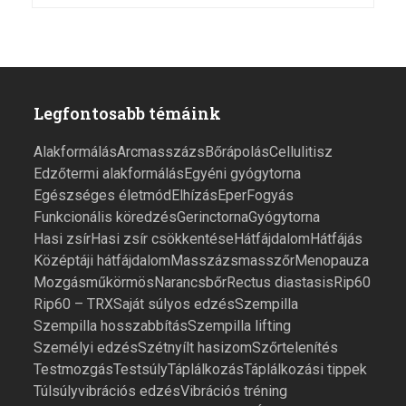
Legfontosabb témáink
Alakformálás
Arcmasszázs
Bőrápolás
Cellulitisz
Edzőtermi alakformálás
Egyéni gyógytorna
Egészséges életmód
Elhízás
Eper
Fogyás
Funkcionális köredzés
Gerinctorna
Gyógytorna
Hasi zsír
Hasi zsír csökkentése
Hátfájdalom
Hátfájás
Középtáji hátfájdalom
Masszázs
masszőr
Menopauza
Mozgás
műkörmös
Narancsbőr
Rectus diastasis
Rip60
Rip60 – TRX
Saját súlyos edzés
Szempilla
Szempilla hosszabbítás
Szempilla lifting
Személyi edzés
Szétnyílt hasizom
Szőrtelenítés
Testmozgás
Testsúly
Táplálkozás
Táplálkozási tippek
Túlsúly
vibrációs edzés
Vibrációs tréning