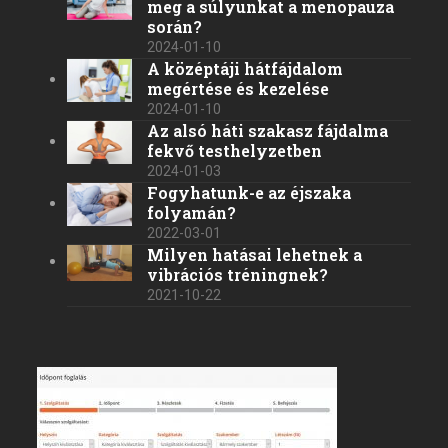
meg a súlyunkat a menopauza
során?
2024-01-10
A középtáji hátfájdalom
megértése és kezelése
2024-01-10
Az alsó háti szakasz fájdalma
fekvő testhelyzetben
2024-01-03
Fogyhatunk-e az éjszaka
folyamán?
2022-03-01
Milyen hatásai lehetnek a
vibrációs tréningnek?
2021-10-22