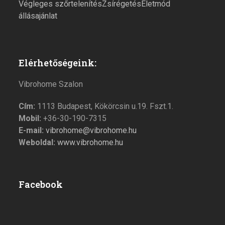
Végleges szőrtelenítés
Zsírégetés
Életmód
állásajánlat
Elérhetőségeink:
Vibrohome Szalon
Cím:
1113 Budapest, Kökörcsin u.19. Fszt.1.
Mobil:
+36-30-190-7315
E-mail:
vibrohome@vibrohome.hu
Weboldal:
www.vibrohome.hu
Facebook