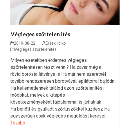
Végleges szőrtelenítés
2019-08-22
Érsek Ildikó
Végleges szőrtelenítés
Milyen esetekben érdemes végleges
szőrtelenítésen részt venni? Ha zavar még a
rövid borosta látványa is Ha már nem szeretnél
tovább rendszeresen borotvával, epilátorral bajlódni
Ha kellemetlennek találod azon szőrtelenítési
módokat, melyek a kitépés
következményeként fájdalommal is járhatnak
Ha benőtt és gyulladt szőrtüszőkkel küzdesz Ha
egyszerűen csak végleges megoldást keresel…
Tovább