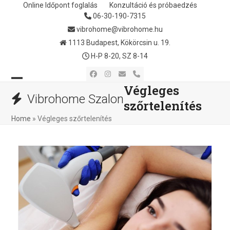
Skip
Online Időpont foglalás
Konzultáció és próbaedzés
06-30-190-7315
to
content
vibrohome@vibrohome.hu
1113 Budapest, Kökörcsin u. 19.
H-P 8-20, SZ 8-14
Facebook
Instagram
Email
Phone
Végleges
Open
Close
Vibrohome Szalon
szőrtelenítés
mobile
mobile
Home
»
Végleges szőrtelenítés
menu
menu