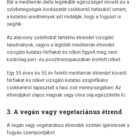
Bár a mediterrán diéta leginkább egészséget növelő és a
szívbetegségek kockázatát csökkentő hatásáról ismert,
a kutatási eredmények azt mutatják, hogy a fogyást is
segítik.
Az alacsony szénhidrát tartalmú étrendet vizsgáló
tanulmányok, vagyis a legtöbb mediterrán étrendet
vizsgáló kutatás férfiakat és nőket figyelt meg, nem
kizárólag peri- és posztmenopauzában érintett nőket.
Egy 55 éves és 55 év feletti mediterrán étrendet követő
férfiakat és nőket vizsgáló kutatás szignifikáns
csökkenést tapasztalt a hasi zsír mennyiségében. Az
étrendjüket olajos magvak vagy olíva olaj egészítette ki.
3. A vegán vagy vegetariánus étrend
A vegán vagy vegetariánus étrendek szintén ígéretesek a
fogyás szempontjából.