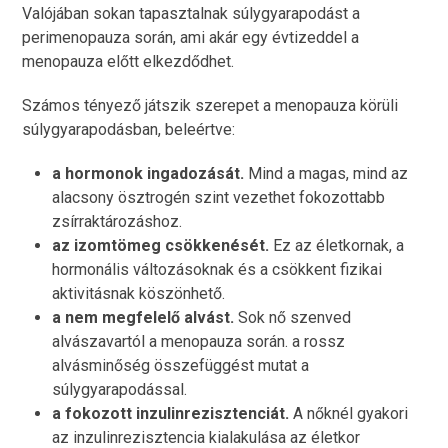
Valójában sokan tapasztalnak súlygyarapodást a
perimenopauza során, ami akár egy évtizeddel a
menopauza előtt elkezdődhet.
Számos tényező játszik szerepet a menopauza körüli
súlygyarapodásban, beleértve:
a hormonok ingadozását.
Mind a magas, mind az
alacsony ösztrogén szint vezethet fokozottabb
zsírraktározáshoz.
az izomtömeg csökkenését.
Ez az életkornak, a
hormonális változásoknak és a csökkent fizikai
aktivitásnak köszönhető.
a nem megfelelő alvást.
Sok nő szenved
alvászavartól a menopauza során. a rossz
alvásminőség összefüggést mutat a
súlygyarapodással.
a fokozott inzulinrezisztenciát.
A nőknél gyakori
az inzulinrezisztencia kialakulása az életkor