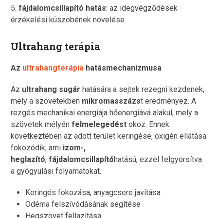
5.
fájdalomcsillapító hatás
: az idegvégződések
érzékelési küszöbének növelése.
Ultrahang terápia
Az
ultrahangterápia
hatásmechanizmusa
Az
ultrahang sugár
hatására a sejtek rezegni kezdenek,
mely a szövetekben
mikromasszázs
t eredményez. A
rezgés mechanikai energiája hőenergiává alakul, mely a
szövetek mélyén
felmelegedést
okoz. Ennek
következtében az adott terület keringése, oxigén ellátása
fokozódik, ami
izom-,
heglazító
,
fájdalomcsillapító
hatású, ezzel felgyorsítva
a gyógyulási folyamatokat.
Keringés fokozása, anyagcsere javítása
Ödéma felszívódásának segítése
Hegszövet fellazítása