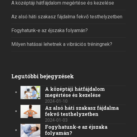
A középtáji hátfájdalom megértése és kezelése
Az alsó háti szakasz fájdalma fekvő testhelyzetben
Fogyhatunk-e az éjszaka folyamán?
Milyen hatásai lehetnek a vibrációs tréningnek?
Legutóbbi bejegyzések
A középtáji hátfájdalom
megértése és kezelése
2024-01-10
Az alsó háti szakasz fájdalma
fekvő testhelyzetben
2024-01-03
Fogyhatunk-e az éjszaka
folyamán?