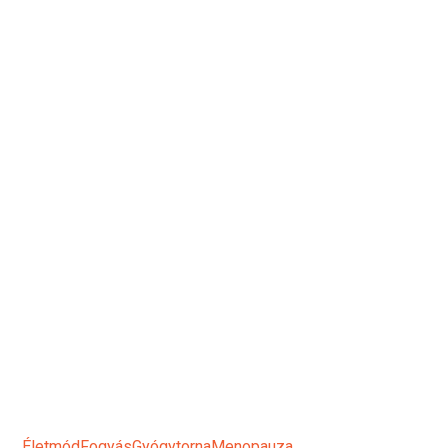
Alakformálási
Konzultáció és
próbaedzés
Konzultálj szakemberrel és Indulj el a
változás útján!
Időpontot foglalok!
Életmód
Fogyás
Gyógytorna
Menopauza