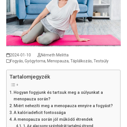
2024-01-10
Németh Melitta
Fogyás
,
Gyógytorna
,
Menopauza
,
Táplálkozás
,
Testsúly
Tartalomjegyzék
Hogyan fogyjunk és tartsuk meg a súlyunkat a
menopauza során?
Miért nehezíti meg a menopauza ennyire a fogyást?
A kalóriadeficit fontossága
A menopauza során jól működő étrendek
1. Az alacsony szénhidrát tartalmú étrend