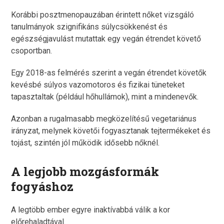
Korábbi posztmenopauzában érintett nőket vizsgáló
tanulmányok szignifikáns súlycsökkenést és
egészségjavulást mutattak egy vegán étrendet követő
csoportban.
Egy 2018-as felmérés szerint a vegán étrendet követők
kevésbé súlyos vazomotoros és fizikai tüneteket
tapasztaltak (például hőhullámok), mint a mindenevők.
Azonban a rugalmasabb megközelítésű vegetariánus
irányzat, melynek követői fogyasztanak tejtermékeket és
tojást, szintén jól működik idősebb nőknél.
A legjobb mozgásformák
fogyáshoz
A legtöbb ember egyre inaktívabbá válik a kor
előrehaladtával.