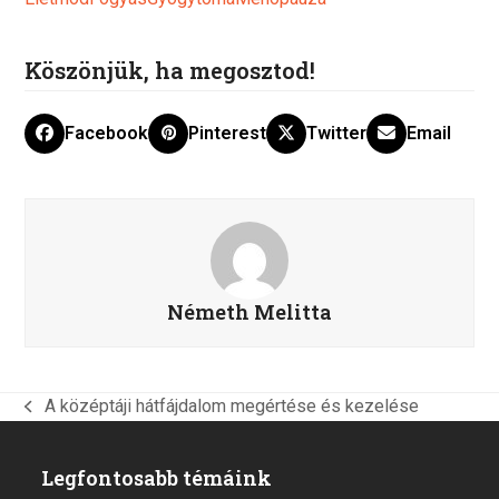
Köszönjük, ha megosztod!
Facebook
Pinterest
Twitter
Email
Németh Melitta
A középtáji hátfájdalom megértése és kezelése
previous
post:
Legfontosabb témáink