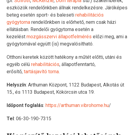
(pl.
Schroth
,
McKenzie
,
Dorn terápia
stb.) szakemberek,
eszközök rendelőnkben állnak rendelkezésre. Járóképes
beteg esetén sport- és baleseti
rehabilitációs
gyógytorna
rendelőnkben is előrhető, nem csak házi
ellátásban. Rendelői gyógytorna esetén a
kezelést
mozgásszervi állapotfelmérés
előzi meg, ami a
gyógytornával együtt (is) megvalósítható.
Otthoni keretek között hatékony a műtét előtti, utáni és
egyéb célú
rehabilitációs
, állapotfenntartó,
erősítő,
tartásjavító torna
.
Helyszín
: Arthuman Központ, 1122 Budapest, Alkotás út
15., és 1113 Budapest, Kökörcsin utca 19.
Időpont foglalás
:
https://arthuman.vibrohome.hu
/
Tel
: 06-30-190-7315