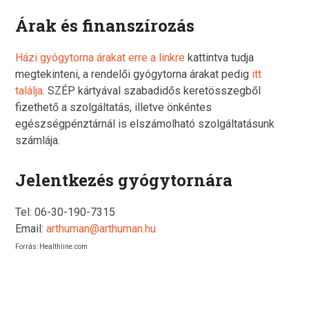
Árak és finanszírozás
Házi gyógytorna árakat erre a linkre
kattintva tudja
megtekinteni, a rendelői gyógytorna árakat pedig
itt
találja
. SZÉP kártyával szabadidős keretösszegből
fizethető a szolgáltatás, illetve önkéntes
egészségpénztárnál is elszámolható szolgáltatásunk
számlája.
Jelentkezés gyógytornára
Tel: 06-30-190-7315
Email:
arthuman@arthuman.hu
Forrás: Healthline.com