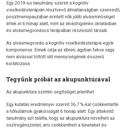
Egy 2019-es tanulmány szerint a kognitív
viselkedésterápián résztvevő álmatlanságban szenvedő,
posztmenopauzában érintett nők jobb alvásminőséget
értek el 6 hónap alatt, mint az alváshigiénés oktatásban
és alvásmegvonásos terápiában részesülő társaik.
Az alvásmegvonás a kognitív viselkedésterápia egyik
komponense. Ennek célja az ébren, ágyban fekve vagy
nem alvással töltött idő mennyiségének ésszerű
korlátozása.
Tegyünk próbát az akupunktúrával
Az akupunktúra szintén segítséget jelenthet.
Egy kutatás eredményei szerint 36,7 %-kal csökkentette
a hőhullámok gyakoriságát 6 hónap alatt. Egy áttekintő
tanulmány azt találta, hogy az akupunktúra növelheti az
ösztrogénszintet, ami csökkentheti a tüneteket és