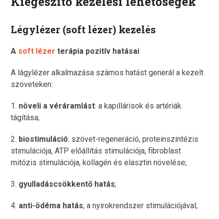
Kiegészítő kezelési lehetőségek
Légylézer (soft lézer) kezelés
A
soft lézer
terápia pozitív hatásai
A lágylézer alkalmazása számos hatást generál a kezelt
szöveteken:
1.
növeli a véráramlást
: a kapillárisok és artériák
tágítása;
2.
biostimuláció
: szövet-regeneráció, proteinszintézis
stimulációja, ATP előállítás stimulációja, fibroblast
mitózis stimulációja, kollagén és elasztin növelése;
3.
gyulladáscsökkentő hatás
;
4.
anti-ödéma hatás
, a nyirokrendszer stimulációjával;