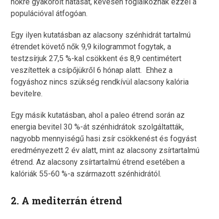
nőkre gyakorolt hatását, kevesen foglalkoznak ezzel a
populációval átfogóan.
Egy ilyen kutatásban az alacsony szénhidrát tartalmú
étrendet követő nők 9,9 kilogrammot fogytak, a
testzsírjuk 27,5 %-kal csökkent és 8,9 centimétert
veszítettek a csípőjükről 6 hónap alatt. Ehhez a
fogyáshoz nincs szükség rendkívül alacsony kalória
bevitelre.
Egy másik kutatásban, ahol a paleo étrend során az
energia bevitel 30 %-át szénhidrátok szolgáltatták,
nagyobb mennyiségű hasi zsír csökkenést és fogyást
eredményezett 2 év alatt, mint az alacsony zsírtartalmú
étrend. Az alacsony zsírtartalmú étrend esetében a
kalóriák 55-60 %-a származott szénhidrától.
2. A mediterrán étrend