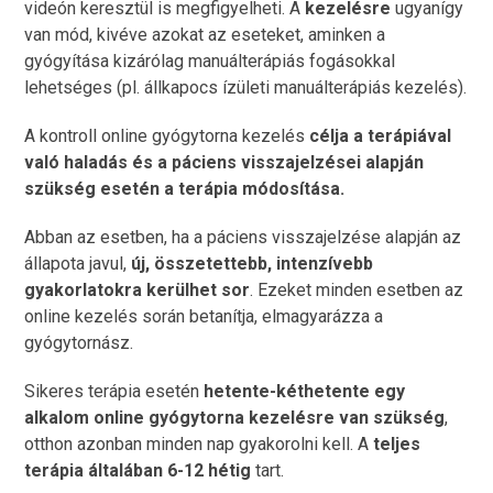
videón keresztül is megfigyelheti. A
kezelésre
ugyanígy
van mód, kivéve azokat az eseteket, aminken a
gyógyítása kizárólag manuálterápiás fogásokkal
lehetséges (pl. állkapocs ízületi manuálterápiás kezelés).
A kontroll online gyógytorna kezelés
célja a terápiával
való haladás és a páciens visszajelzései alapján
szükség esetén a terápia módosítása.
Abban az esetben, ha a páciens visszajelzése alapján az
állapota javul,
új, összetettebb, intenzívebb
gyakorlatokra kerülhet sor
. Ezeket minden esetben az
online kezelés során betanítja, elmagyarázza a
gyógytornász.
Sikeres terápia esetén
hetente-kéthetente egy
alkalom online gyógytorna kezelésre van szükség
,
otthon azonban minden nap gyakorolni kell. A
teljes
terápia általában 6-12 hétig
tart.