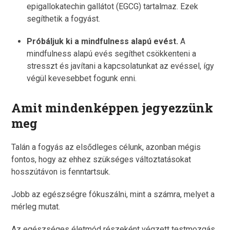
epigallokatechin gallátot (EGCG) tartalmaz. Ezek
segíthetik a fogyást.
Próbáljuk ki a mindfulness alapú evést.
A
mindfulness alapú evés segíthet csökkenteni a
stresszt és javítani a kapcsolatunkat az evéssel, így
végül kevesebbet fogunk enni.
Amit mindenképpen jegyezzünk
meg
Talán a fogyás az elsődleges célunk, azonban mégis
fontos, hogy az ehhez szükséges változtatásokat
hosszútávon is fenntartsuk.
Jobb az egészségre fókuszálni, mint a számra, melyet a
mérleg mutat.
Az egészséges életmód részeként végzett testmozgás,