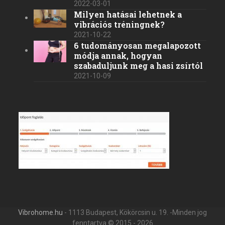
2022-03-01
Milyen hatásai lehetnek a
vibrációs tréningnek?
2021-10-22
6 tudományosan megalapozott
módja annak, hogyan
szabaduljunk meg a hasi zsírtól
2021-10-09
Vibrohome.hu
- 1113 Budapest, Kökörcsin u. 19. -Minden jog
fenntartva © 2015 - 2026