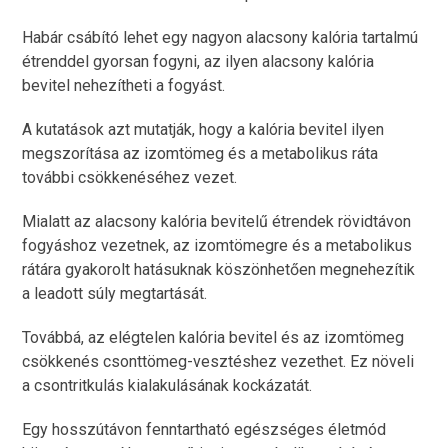
Habár csábító lehet egy nagyon alacsony kalória tartalmú
étrenddel gyorsan fogyni, az ilyen alacsony kalória
bevitel nehezítheti a fogyást.
A kutatások azt mutatják, hogy a kalória bevitel ilyen
megszorítása az izomtömeg és a metabolikus ráta
további csökkenéséhez vezet.
Mialatt az alacsony kalória bevitelű étrendek rövidtávon
fogyáshoz vezetnek, az izomtömegre és a metabolikus
rátára gyakorolt hatásuknak köszönhetően megnehezítik
a leadott súly megtartását.
Továbbá, az elégtelen kalória bevitel és az izomtömeg
csökkenés csonttömeg-vesztéshez vezethet. Ez növeli
a csontritkulás kialakulásának kockázatát.
Egy hosszútávon fenntartható egészséges életmód