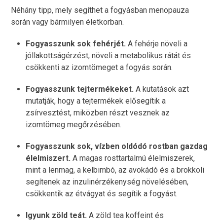
Néhány tipp, mely segíthet a fogyásban menopauza
során vagy bármilyen életkorban.
Fogyasszunk sok fehérjét.
A fehérje növeli a
jóllakottságérzést, növeli a metabolikus rátát és
csökkenti az izomtömeget a fogyás során.
Fogyasszunk tejtermékeket.
A kutatások azt
mutatják, hogy a tejtermékek elősegítik a
zsírvesztést, miközben részt vesznek az
izomtömeg megőrzésében.
Fogyasszunk sok, vízben oldódó rostban gazdag
élelmiszert.
A magas rosttartalmú élelmiszerek,
mint a lenmag, a kelbimbó, az avokádó és a brokkoli
segítenek az inzulinérzékenység növelésében,
csökkentik az étvágyat és segítik a fogyást.
Igyunk zöld teát.
A zöld tea koffeint és