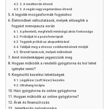
2. A mediterrán étrend
3. A vegán vagy vegetariánus étrend
A legjobb mozgásformák fogyáshoz
Életmódbeli változtatások, melyek elősegítik a
fogyást menopauza során
A pihentető, megfelelő minőségű alvás fontossága
Próbáljuk ki a pszichoterápiát
Tegyünk próbát az akupunktúrával
Találjuk meg a stressz csökkentésének módját
Étrendi tanácsok, melyek működnek
Amit mindenképpen jegyezzünk meg
Hogyan működik a rendelői gyógytorna és hol lehet
igénybe venni?
Kiegészítő kezelési lehetőségek
Légylézer (soft lézer) kezelés
Ultrahang terápia
Házi gyógytorna és online gyógytorna
Hogyan működik az online gyógytorna?
Árak és finanszírozás
Jelentkezés gyógytornára