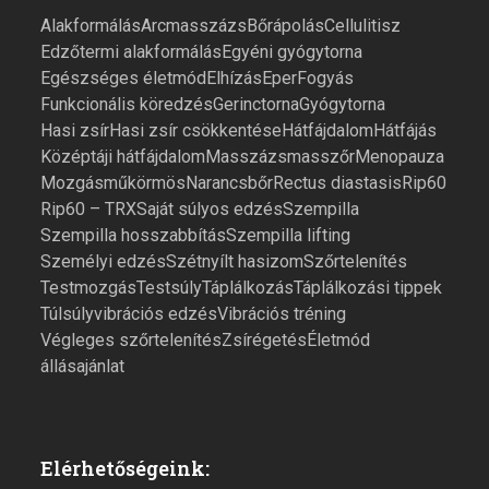
Alakformálás
Arcmasszázs
Bőrápolás
Cellulitisz
Edzőtermi alakformálás
Egyéni gyógytorna
Egészséges életmód
Elhízás
Eper
Fogyás
Funkcionális köredzés
Gerinctorna
Gyógytorna
Hasi zsír
Hasi zsír csökkentése
Hátfájdalom
Hátfájás
Középtáji hátfájdalom
Masszázs
masszőr
Menopauza
Mozgás
műkörmös
Narancsbőr
Rectus diastasis
Rip60
Rip60 – TRX
Saját súlyos edzés
Szempilla
Szempilla hosszabbítás
Szempilla lifting
Személyi edzés
Szétnyílt hasizom
Szőrtelenítés
Testmozgás
Testsúly
Táplálkozás
Táplálkozási tippek
Túlsúly
vibrációs edzés
Vibrációs tréning
Végleges szőrtelenítés
Zsírégetés
Életmód
állásajánlat
Elérhetőségeink: