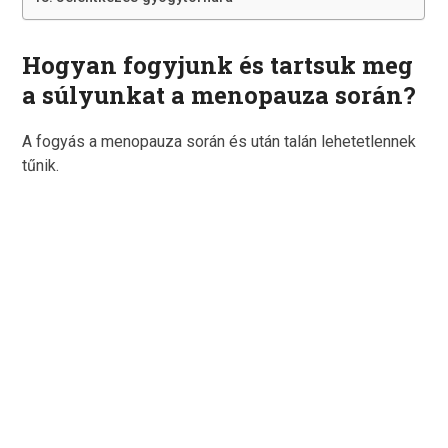
Hogyan fogyjunk és tartsuk meg
a súlyunkat a menopauza során?
A fogyás a menopauza során és után talán lehetetlennek
tűnik.
Alakformálási
Konzultáció és
próbaedzés
Konzultálj szakemberrel és Indulj el a