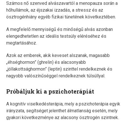
Számos nő szenved alvászavartól a menopauza során a
hőhullámok, az éjszakai izzadás, a stressz és az
ösztrogénhiány egyéb fizikai tünetének következtében.
A megfelelő mennyiségű és minőségű alvás azonban
elengedhetetlen az ideális testsúly eléréséhez és
megtartásához.
Azok az emberek, akik keveset alszanak, magasabb
„éhséghormon” (ghrelin) és alacsonyabb
„jóllakottsághormon” (leptin) szinttel rendelkeznek és
nagyobb valószínűséggel rendelkeznek túlsúllyal.
Próbáljuk ki a pszichoterápiát
A kognitív viselkedésterápia, mely a pszichoterápia egyik
irányzata, segítséget jelenthet álmatlanság esetén, mely
gyakori következménye az alacsony ösztrogén szintnek.