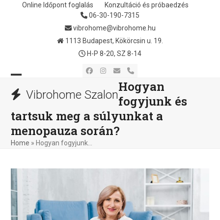
Skip
Online Időpont foglalás
Konzultáció és próbaedzés
06-30-190-7315
to
content
vibrohome@vibrohome.hu
1113 Budapest, Kökörcsin u. 19.
H-P 8-20, SZ 8-14
Facebook
Instagram
Email
Phone
Hogyan
Open
Close
Vibrohome Szalon
fogyjunk és
mobile
mobile
tartsuk meg a súlyunkat a
menu
menu
menopauza során?
Home
»
Hogyan fogyjunk…