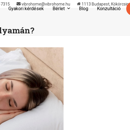
-7315
vibrohome@vibrohome.hu
1113 Budapest, Kökörcsin u
Gyakori kérdések
Bérlet
Blog
Konzultáció
olyamán?