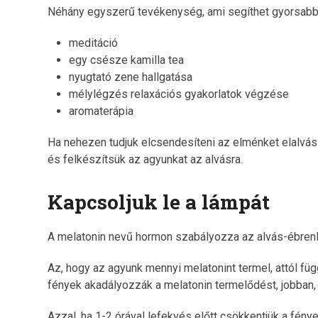
Néhány egyszerű tevékenység, ami segíthet gyorsabba
meditáció
egy csésze kamilla tea
nyugtató zene hallgatása
mélylégzés relaxációs gyakorlatok végzése
aromaterápia
Ha nehezen tudjuk elcsendesíteni az elménket elalvás e
és felkészítsük az agyunkat az alvásra.
Kapcsoljuk le a lámpát
A melatonin nevű hormon szabályozza az alvás-ébrenlét c
Az, hogy az agyunk mennyi melatonint termel, attól füg
fények akadályozzák a melatonin termelődést, jobban, 
Azzal, ha 1-2 órával lefekvés előtt csökkentjük a fény