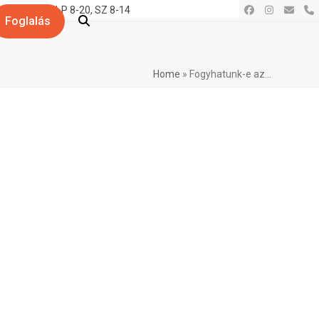
. 19.
H-P 8-20, SZ 8-14
Facebook
Instagram
Email
P
Foglalás
Home
»
Fogyhatunk-e az…