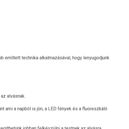
őbb említett technika alkalmazásával, hogy lenyugodjunk
 az alvásnak.
nt ami a napból is jön, a LED fények és a fluoreszkáló
egíthetünk jobban felkészülni a testnek az alvásra.