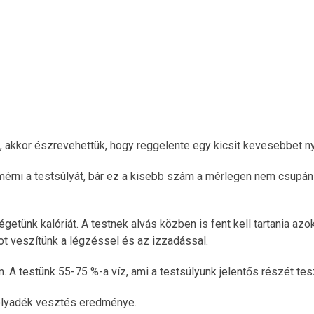
Időpontot foglalo
t, akkor észrevehettük, hogy reggelente egy kicsit kevesebbet 
mérni a testsúlyát, bár ez a kisebb szám a mérlegen nem csupá
getünk kalóriát. A testnek alvás közben is fent kell tartania az
t veszítünk a légzéssel és az izzadással.
A testünk 55-75 %-a víz, ami a testsúlyunk jelentős részét tesz
folyadék vesztés eredménye.