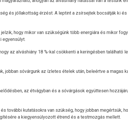
al magyarázható, ahogyan az alváshiány hatással van a testünk 
g és jóllakottság érzést. A leptint a zsírsejtek bocsátják ki és 
jelzik, hogy mikor van szükségünk több energiára és mikor fogy
ti egyensúlyt.
 hogy az alváshiány 18 %-kal csökkenti a keringésben található l
nk, jobban sóvárgunk az ízletes ételek után, beleértve a magas
melődésben, az étvágyban és a sóvárgások együttesen hozzájáru
 és további kutatásokra van szükség, hogy jobban megértsük, 
gítésére a kiegyensúlyozott étrend és a testmozgás mellett.