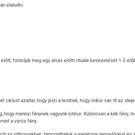
n elaludni:
lőtt, fontoljuk meg egy alvás előtti rituálé bevezetését 1-2 el
iklust azáltal, hogy jelzi a testnek, hogy mikor van itt az ideje
g, hogy mennyi fénynek vagyunk kitéve. Különösen a kék fény, mi
mint a vörös fény.
erőt az otthonunkban, támogathatjuk a melatonin termelődést és s