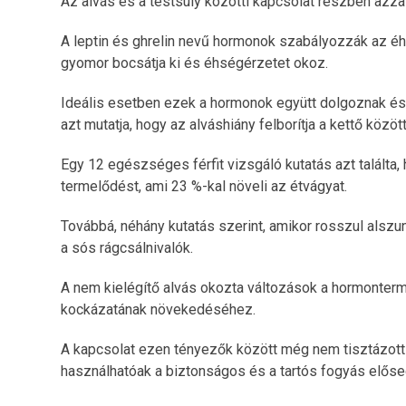
Az alvás és a testsúly közötti kapcsolat részben azz
A leptin és ghrelin nevű hormonok szabályozzák az éhsé
gyomor bocsátja ki és éhségérzetet okoz.
Ideális esetben ezek a hormonok együtt dolgoznak és 
azt mutatja, hogy az alváshiány felborítja a kettő közöt
Egy 12 egészséges férfit vizsgáló kutatás azt találta,
termelődést, ami 23 %-kal növeli az étvágyat.
Továbbá, néhány kutatás szerint, amikor rosszul alszu
a sós rágcsálnivalók.
A nem kielégítő alvás okozta változások a hormonter
kockázatának növekedéséhez.
A kapcsolat ezen tényezők között még nem tisztázott
használhatóak a biztonságos és a tartós fogyás előse