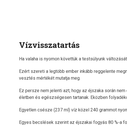
Vízvisszatartás
Ha valaha is nyomon követtük a testsúlyunk változásá
Ezért szereti a legtöbb ember inkább reggelente meg
vesztés mértékét mutatja meg.
Ez persze nem jelenti azt, hogy az éjszaka során nem é
életben és egészségesen tartanak. Eközben folyadéko
Egyetlen csésze (237 ml) víz közel 240 grammot nyom. 
Egyes becslések szerint az éjszakai fogyás 80 %-a 