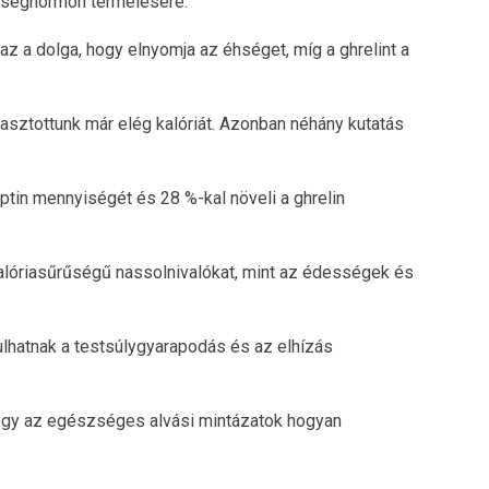
éhséghormon termelésére.
az a dolga, hogy elnyomja az éhséget, míg a ghrelint a
asztottunk már elég kalóriát. Azonban néhány kutatás
eptin mennyiségét és 28 %-kal növeli a ghrelin
 kalóriasűrűségű nassolnivalókat, mint az édességek és
lhatnak a testsúlygyarapodás és az elhízás
hogy az egészséges alvási mintázatok hogyan