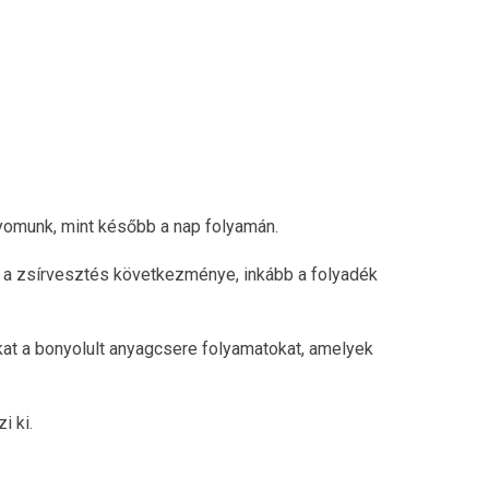
k!
nyomunk, mint később a nap folyamán.
n a zsírvesztés következménye, inkább a folyadék
okat a bonyolult anyagcsere folyamatokat, amelyek
i ki.