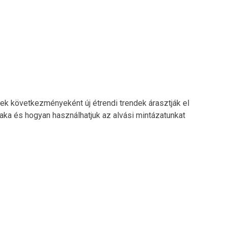
Ennek következményeként új étrendi trendek árasztják el
zaka és hogyan használhatjuk az alvási mintázatunkat
ó és próbaedzés
 a változás útján!