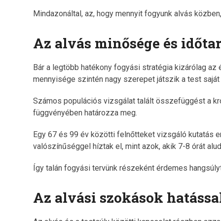
Mindazonáltal, az, hogy mennyit fogyunk alvás közben,
Az alvás minősége és időta
Bár a legtöbb hatékony fogyási stratégia kizárólag az
mennyisége szintén nagy szerepet játszik a test saj
Számos populációs vizsgálat talált összefüggést a kr
függvényében határozza meg.
Egy 67 és 99 év közötti felnőtteket vizsgáló kutatás 
valószínűséggel híztak el, mint azok, akik 7-8 órát alud
Így talán fogyási tervünk részeként érdemes hangsúlyt 
Az alvási szokások hatáss