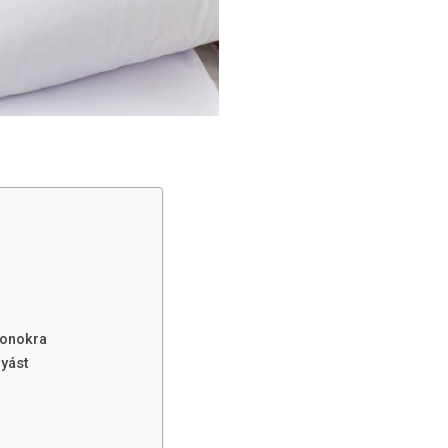
monokra
gyást