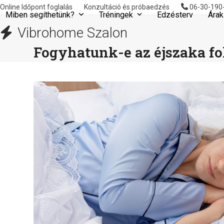
Skip
Online Időpont foglalás
Konzultáció és próbaedzés
06-30-190
Miben segíthetünk?
Tréningek
Edzésterv
Árak
to
content
Vibrohome Szalon
Fogyhatunk-e az éjszaka f