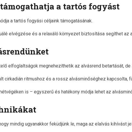
 támogathatja a tartós fogyást
ja a tartós fogyási céljaink támogatásának.
tuálé elvégzése és a relaxáló környezet biztosítása segíthet az
vásrendünket
telő elfoglaltságok megnehezíthetik az alvásrend betartását, de
ult cirkadián ritmushoz és a rossz alvásminőséghez kapcsolta, fü
hétvégéken is – egyszerű és hatékony módja lehet az alvásminő
chnikákat
gy mindig ugyanakkor feküdjünk le, maga az elalvás kihívást jel