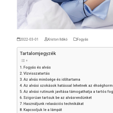
2022-03-01
Kriston Ildikó
Fogyás
Tartalomjegyzék
Fogyás és alvás
Vízvisszatartás
Az alvás minősége és időtartama
Az alvási szokások hatással lehetnek az éhséghor
Az alvási rutinunk javítása támogathatja a tartós fo
Szigorúan tartsuk be az alvásrendünket
Használjunk relaxációs technikákat
Kapcsoljuk le a lámpát