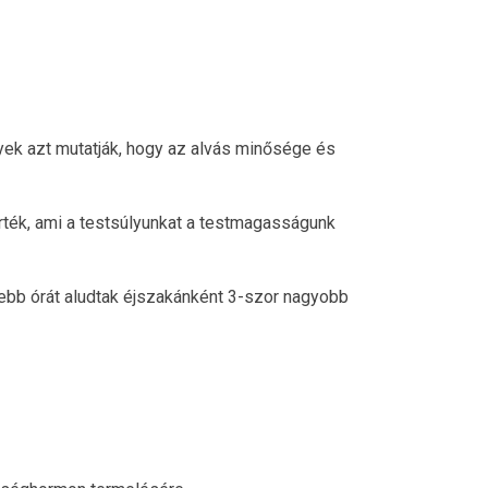
nyek azt mutatják, hogy az alvás minősége és
rték, ami a testsúlyunkat a testmagasságunk
sebb órát aludtak éjszakánként 3-szor nagyobb