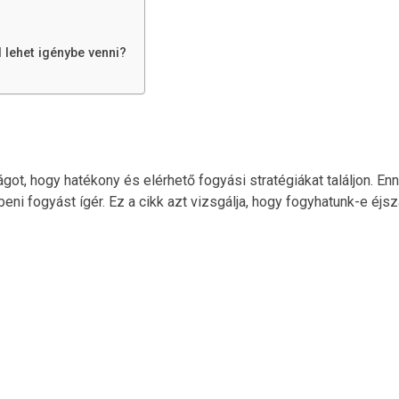
lehet igénybe venni?
ilágot, hogy hatékony és elérhető fogyási stratégiákat találjon. 
eni fogyást ígér. Ez a cikk azt vizsgálja, hogy fogyhatunk-e éjs
Alakformálási
Konzultáci
Konzultálj szakemberrel és Indulj el