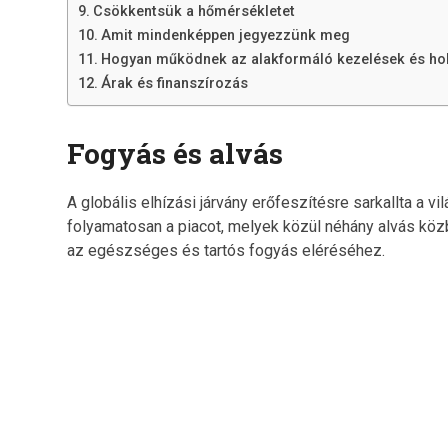
Csökkentsük a hőmérsékletet
Amit mindenképpen jegyezzünk meg
Hogyan működnek az alakformáló kezelések és hol 
Árak és finanszírozás
Fogyás és alvás
A globális elhízási járvány erőfeszítésre sarkallta a v
folyamatosan a piacot, melyek közül néhány alvás közb
az egészséges és tartós fogyás eléréséhez.