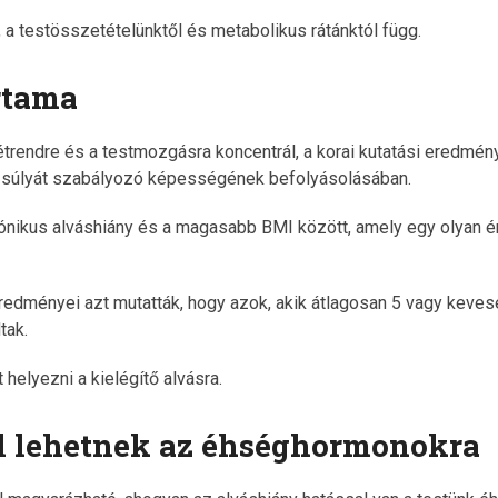
 a testösszetételünktől és metabolikus rátánktól függ.
rtama
 étrendre és a testmozgásra koncentrál, a korai kutatási eredmé
át súlyát szabályozó képességének befolyásolásában.
ónikus alváshiány és a magasabb BMI között, amely egy olyan é
eredményei azt mutatták, hogy azok, akik átlagosan 5 vagy keve
tak.
helyezni a kielégítő alvásra.
al lehetnek az éhséghormonokra