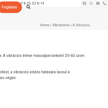
. 19.
H-P 8-20, SZ 8-14
Facebook
Instagram
Email
P
Foglalás
Home
»
Vibrohome
»
A Vibrációs…
. A vibrációs tréner másodpercenként 20-60 izom
tést, a vibrációs edzés hatására lassul a
zés végén.