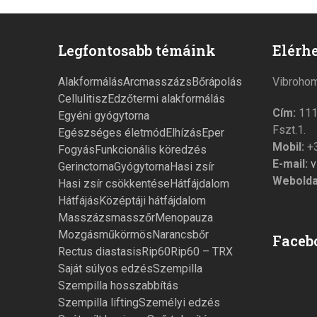
Legfontosabb témáink
Elérhe
Alakformálás
Arcmasszázs
Bőrápolás
Vibroho
Cellulitisz
Edzőtermi alakformálás
Cím:
1113
Egyéni gyógytorna
Fszt.1.
Egészséges életmód
Elhízás
Eper
Mobil:
+3
Fogyás
Funkcionális köredzés
E-mail:
v
Gerinctorna
Gyógytorna
Hasi zsír
Webolda
Hasi zsír csökkentése
Hátfájdalom
Hátfájás
Középtáji hátfájdalom
Masszázs
masszőr
Menopauza
Mozgás
műkörmös
Narancsbőr
Faceb
Rectus diastasis
Rip60
Rip60 – TRX
Saját súlyos edzés
Szempilla
Szempilla hosszabbítás
Szempilla lifting
Személyi edzés