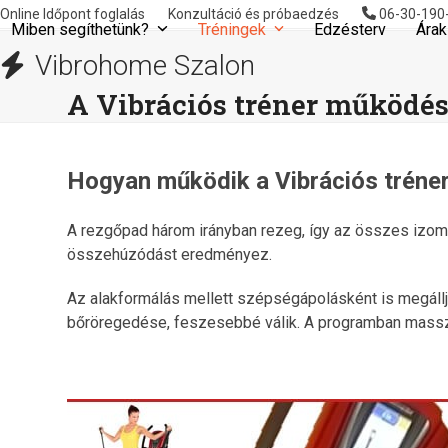
Skip
Online Időpont foglalás
Konzultáció és próbaedzés
06-30-190
Miben segíthetünk?
Tréningek
Edzésterv
Árak
to
content
Vibrohome Szalon
A Vibrációs tréner működé
Hogyan működik a Vibrációs tréne
A rezgőpad három irányban rezeg, így az összes izo
összehúzódást eredményez.
Az alakformálás mellett szépségápolásként is megállja
bőröregedése, feszesebbé válik. A programban masszá