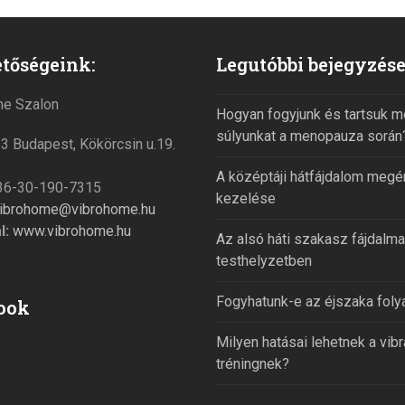
tőségeink:
Legutóbbi bejegyzés
me Szalon
Hogyan fogyjunk és tartsuk m
súlyunkat a menopauza során
 Budapest, Kökörcsin u.19.
A középtáji hátfájdalom megé
6-30-190-7315
kezelése
ibrohome@vibrohome.hu
l:
www.vibrohome.hu
Az alsó háti szakasz fájdalm
testhelyzetben
Fogyhatunk-e az éjszaka fol
ook
Milyen hatásai lehetnek a vib
tréningnek?