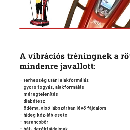
A vibrációs tréningnek a r
mindenre javallott:
– terhesség utáni alakformálás
– gyors fogyás, alakformálás
– méregtelenítés
– diabétesz
– ödéma, alsó lábszárban lévő fájdalom
– hideg kéz-láb esete
– narancsbőr
– hát- derékfájdalmak