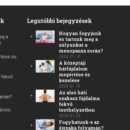
ek
Legutóbbi bejegyzések
Hogyan fogyjunk
eg a
és tartsuk meg a
?
súlyunkat a
menopauza során?
rtése és
2024-01-10
A középtáji
hátfájdalom
megértése és
a fekvő
kezelése
2024-01-10
Az alsó háti
yamán?
szakasz fájdalma
fekvő
testhelyzetben
rációs
2024-01-03
Fogyhatunk-e az
éjszaka folyamán?