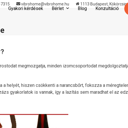
-7315
vibrohome@vibrohome.hu
1113 Budapest, Kökörcsin u
Gyakori kérdések
Bérlet
Blog
Konzultáció
se
r?
mrostodat megmozgatja, minden izomcsoportodat megdolgoztatja
 a helyét, hiszen csökkenti a narancsbőrt, fokozza a méregtelení
zs gyakorlatok is vannak, így a lazítás sem maradhat el az ed