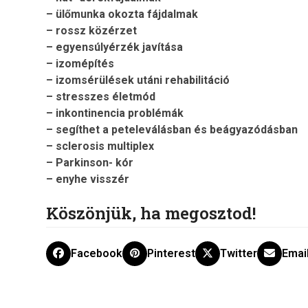
– ülőmunka okozta fájdalmak
– rossz közérzet
– egyensúlyérzék javítása
– izomépítés
– izomsérülések utáni rehabilitáció
– stresszes életmód
– inkontinencia problémák
– segíthet a peteleválásban és beágyazódásban
– sclerosis multiplex
– Parkinson- kór
– enyhe visszér
Köszönjük, ha megosztod!
Facebook
Pinterest
Twitter
Emai